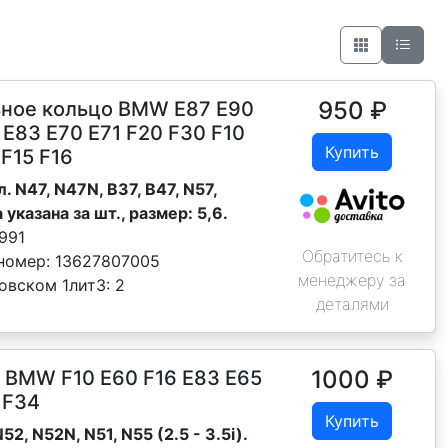
950
₽
ьное кольцо BMW Е87 Е90
 Е83 Е70 Е71 F20 F30 F10
Купить
 F15 F16
. N47, N47N, B37, B47, N57,
 указана за шт., размер: 5,6.
991
Обратитесь к
номер:
13627807005
менеджеру за
овском 1лит3:
2
деталями
1000
₽
 BMW F10 E60 F16 E83 E65
 F34
Купить
52, N52N, N51, N55 (2.5 - 3.5i).