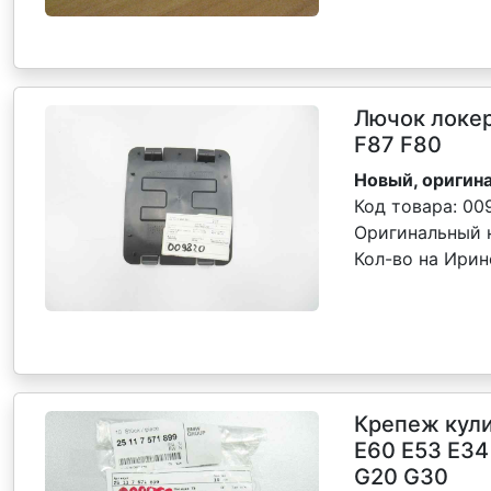
Лючок локе
F87 F80
Новый, оригина
Код товара:
00
Оригинальный 
Кол-во на Ири
Крепеж кул
Е60 Е53 Е34
G20 G30