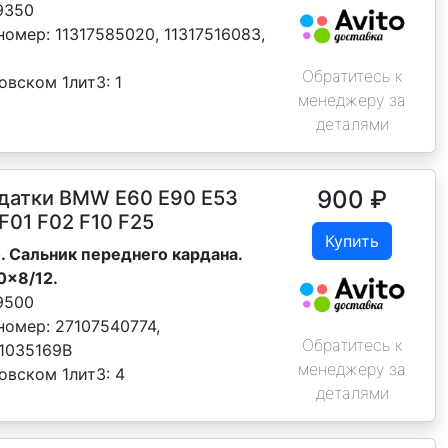
9350
номер:
11317585020, 11317516083,
Обратитесь к
овском 1лит3:
1
менеджеру за
деталями
900
₽
датки BMW E60 E90 E53
F01 F02 F10 F25
Купить
. Сальник переднего кардана.
0x8/12.
9500
номер:
27107540774,
Обратитесь к
01035169B
менеджеру за
овском 1лит3:
4
деталями