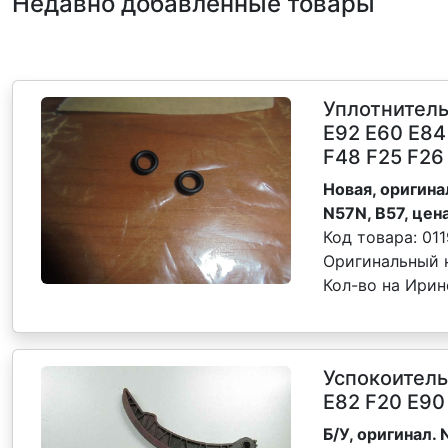
Недавно добавленные товары
Уплотнител
Е92 Е60 Е84
F48 F25 F26
Новая, оригинал
N57N, B57, цена
Код товара:
011
Оригинальный 
Кол-во на Ирин
Успокоитель
E82 F20 E90
Б/У, оригинал. N