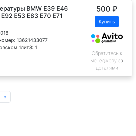
500
₽
пературы BMW E39 E46
 E92 E53 E83 E70 E71
Купить
0018
номер:
13621433077
овском 1лит3:
1
Обратитесь к
менеджеру за
деталями
»