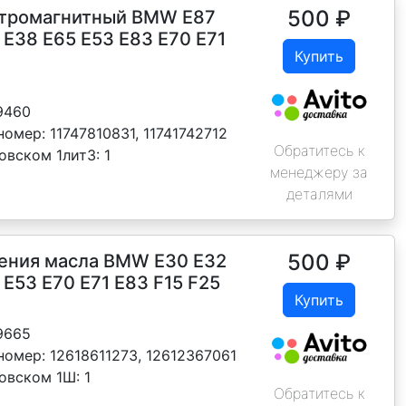
500
₽
ктромагнитный BMW E87
 E38 E65 E53 E83 E70 E71
Купить
9460
номер:
11747810831, 11741742712
Обратитесь к
овском 1лит3:
1
менеджеру за
деталями
500
₽
ения масла BMW E30 E32
 E53 E70 E71 E83 F15 F25
Купить
9665
номер:
12618611273, 12612367061
новском 1Ш:
1
Обратитесь к