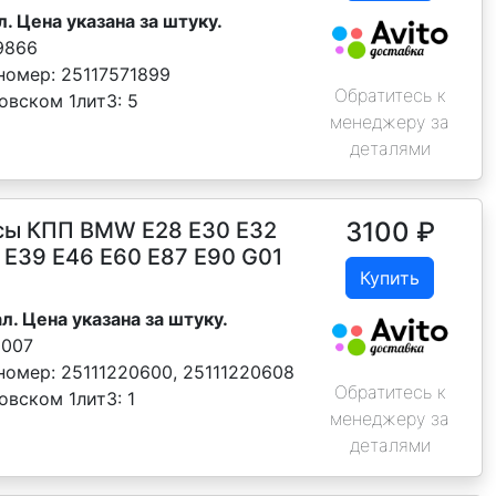
л. Цена указана за штуку.
9866
номер:
25117571899
Обратитесь к
овском 1лит3:
5
менеджеру за
деталями
3100
₽
сы КПП BMW E28 Е30 E32
 Е39 E46 Е60 Е87 Е90 G01
Купить
л. Цена указана за штуку.
0007
номер:
25111220600, 25111220608
Обратитесь к
овском 1лит3:
1
менеджеру за
деталями