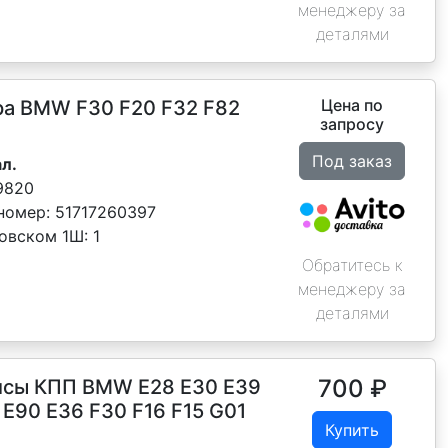
менеджеру за
деталями
Цена по
ра BMW F30 F20 F32 F82
запросу
Под заказ
л.
9820
номер:
51717260397
новском 1Ш:
1
Обратитесь к
менеджеру за
деталями
700
₽
исы КПП BMW E28 E30 Е39
 Е90 Е36 F30 F16 F15 G01
Купить