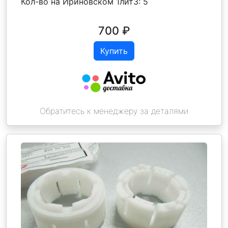
Кол-во на Ириновском 1лит3:
5
700
₽
Купить
Обратитесь к менеджеру за деталями