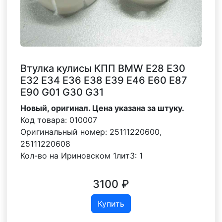
Втулка кулисы КПП BMW E28 Е30
E32 E34 E36 E38 Е39 E46 Е60 Е87
Е90 G01 G30 G31
Новый, оригинал. Цена указана за штуку.
Код товара:
010007
Оригинальный номер:
25111220600,
25111220608
Кол-во на Ириновском 1лит3:
1
3100
₽
Купить