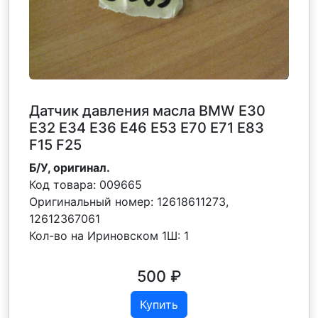
Датчик давления масла BMW E30
E32 Е34 Е36 Е46 E53 E70 E71 E83
F15 F25
Б/У, оригинал.
Код товара:
009665
Оригинальный номер:
12618611273,
12612367061
Кол-во на Ириновском 1Ш:
1
500
₽
Купить