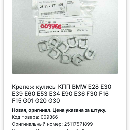
Крепеж кулисы КПП BMW E28 E30
Е39 Е60 Е53 Е34 Е90 Е36 F30 F16
F15 G01 G20 G30
Новая, оригинал. Цена указана за штуку.
Код товара:
009866
Оригинальный номер:
25117571899