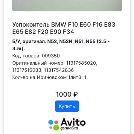
Успокоитель BMW F10 E60 F16 E83
E65 E82 F20 E90 F34
Б/У, оригинал. N52, N52N, N51, N55 (2.5 -
3.5i).
Код товара:
009350
Оригинальный номер:
11317585020,
11317516083, 11317542836
Кол-во на Ириновском 1лит3:
1
1000
₽
Купить