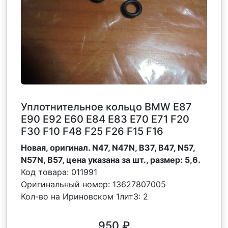
Уплотнительное кольцо BMW Е87
Е90 Е92 Е60 Е84 Е83 Е70 Е71 F20
F30 F10 F48 F25 F26 F15 F16
Новая, оригинал. N47, N47N, B37, B47, N57,
N57N, B57, цена указана за шт., размер: 5,6.
Код товара:
011991
Оригинальный номер:
13627807005
Кол-во на Ириновском 1лит3:
2
950
₽