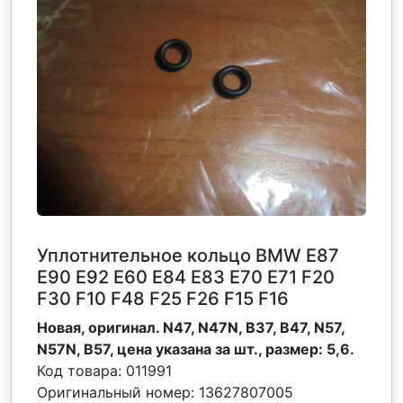
Уплотнительное кольцо BMW Е87
Е90 Е92 Е60 Е84 Е83 Е70 Е71 F20
F30 F10 F48 F25 F26 F15 F16
Новая, оригинал. N47, N47N, B37, B47, N57,
N57N, B57, цена указана за шт., размер: 5,6.
Код товара:
011991
Оригинальный номер:
13627807005