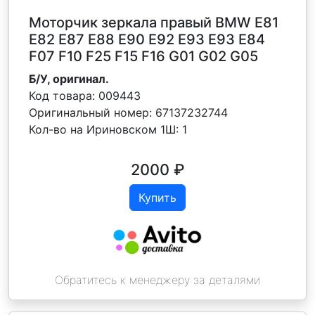
Моторчик зеркала правый BMW E81
E82 E87 E88 E90 E92 E93 E93 E84
F07 F10 F25 F15 F16 G01 G02 G05
Б/У, оригинал.
Код товара:
009443
Оригинальный номер:
67137232744
Кол-во на Ириновском 1Ш:
1
2000
₽
Купить
Обратитесь к менеджеру за деталями