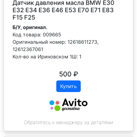
Датчик давления масла BMW E30
E32 Е34 Е36 Е46 E53 E70 E71 E83
F15 F25
Б/У, оригинал.
Код товара:
009665
Оригинальный номер:
12618611273,
12612367061
Кол-во на Ириновском 1Ш:
1
500
₽
Купить
Обратитесь к менеджеру за деталями