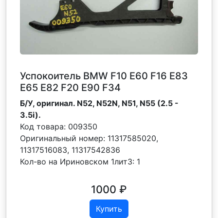
Успокоитель BMW F10 E60 F16 E83
E65 E82 F20 E90 F34
Б/У, оригинал. N52, N52N, N51, N55 (2.5 -
3.5i).
Код товара:
009350
Оригинальный номер:
11317585020,
11317516083, 11317542836
Кол-во на Ириновском 1лит3:
1
1000
₽
Купить