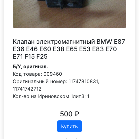
Клапан электромагнитный BMW E87
E36 E46 E60 E38 E65 E53 E83 E70
E71 F15 F25
Б/У, оригинал.
Код товара:
009460
Оригинальный номер:
11747810831,
11741742712
Кол-во на Ириновском 1лит3:
1
500
₽
Купить