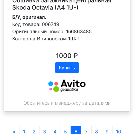
Обшивка багажника центральная
Skoda Octavia (A4 1U-)
Б/У, оригинал.
Код товара:
006749
Оригинальный номер:
1u6863485
Кол-во на Ириновском 1Ш:
1
1000
₽
Купить
Обратитесь к менеджеру за деталями
«
1
2
3
4
5
6
7
8
9
10