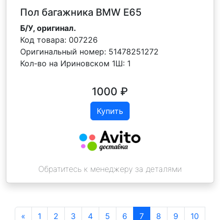
Пол багажника BMW E65
Б/У, оригинал.
Код товара:
007226
Оригинальный номер:
51478251272
Кол-во на Ириновском 1Ш:
1
1000
₽
Купить
Обратитесь к менеджеру за деталями
«
1
2
3
4
5
6
7
8
9
10