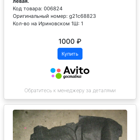
левая.
Код товара:
006824
Оригинальный номер:
g21c68823
Кол-во на Ириновском 1Ш:
1
1000
₽
Купить
Обратитесь к менеджеру за деталями