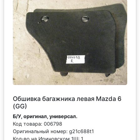
Обшивка багажника левая Mazda 6
(GG)
Б/У, оригинал, универсал.
Код товара:
006798
Оригинальный номер:
g21c688t1
Кол-во на Ириновском 1Ш:
1