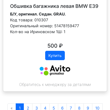
Обшивка багажника левая BMW E39
Б/У, оригинал. Седан. GRAU.
Код товара:
010307
Оригинальный номер:
51478159477
Кол-во на Ириновском 1Ш:
1
500
₽
Купить
Обратитесь к менеджеру за деталями
«
1
2
3
4
5
6
7
8
9
10