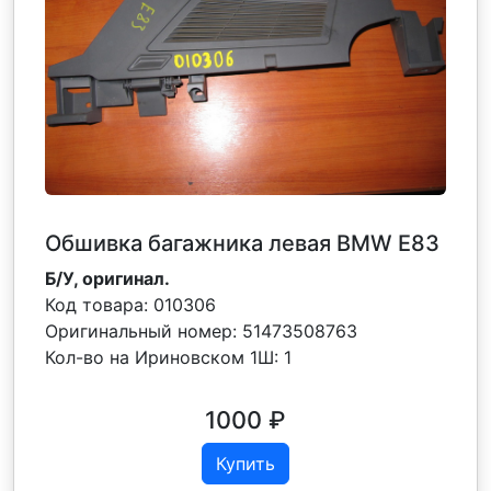
Обшивка багажника левая BMW Е83
Б/У, оригинал.
Код товара:
010306
Оригинальный номер:
51473508763
Кол-во на Ириновском 1Ш:
1
1000
₽
Купить