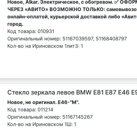
Новое, Alkar. Электрическое, с обогревом. ✅ О
ЧЕРЕЗ «АВИТО» ВОЗМОЖНО ТОЛЬКО: самовывозом
онлайн‑оплатой, курьерской доставкой либо «Авит
город.
Код товара:
010931
Оригинальный номер:
51167039597, 51168408797
Кол-во на Ириновском 1лит3:
1
Стекло зеркала левое BMW E81 E87 E46 E
Новое, не оригинал. E46-"М".
Код товара:
011214
Оригинальный номер:
51167145267
Кол-во на Ириновском 1Ш:
1