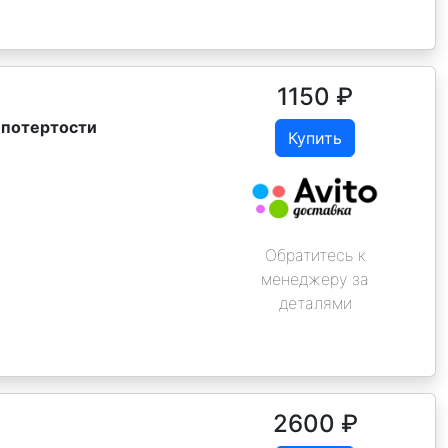
1150
₽
ь потертости
Купить
Обратитесь к
менеджеру за
деталями
2600
₽