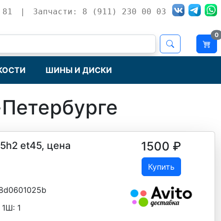
 81
|
Запчасти: 8 (911) 230 00 03
0
КОСТИ
ШИНЫ И ДИСКИ
-Петербурге
1500
₽
15h2 et45, цена
Купить
8d0601025b
 1Ш:
1