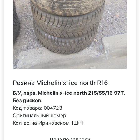
Резина Michelin x-ice north R16
Б/У, пара. Michelin x-ice north 215/55/16 97T.
Без дисков.
Код товара:
004723
Оригинальный номер:
Кол-во на Ириновском 1Ш:
1
Цена по запросу