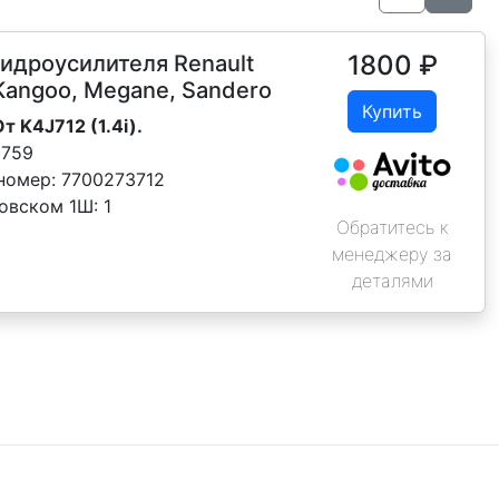
1800
₽
идроусилителя Renault
 Kangoo, Megane, Sandero
Купить
От K4J712 (1.4i).
8759
номер:
7700273712
новском 1Ш:
1
Обратитесь к
менеджеру за
деталями