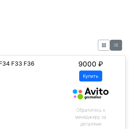
9000
₽
F34 F33 F36
Купить
Обратитесь к
менеджеру за
деталями