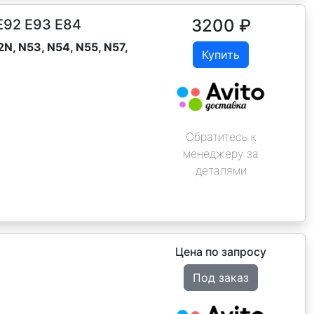
3200
₽
E92 E93 E84
N, N53, N54, N55, N57,
Купить
Обратитесь к
менеджеру за
деталями
Цена по запросу
Под заказ