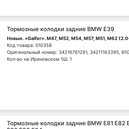
Тормозные колодки задние BMW Е39
Новые. «Galfer». M47, M52, M54, M57, M51, M62 (2.0-4
Код товара:
010358
Оригинальный номер:
34216761281, 34211163395, B1
Кол-во на Ириновском 1Ш:
1
Тормозные колодки задние BMW E81 Е82 E