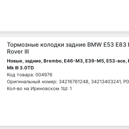
Тормозные колодки задние BMW Е53 Е83 
Rover III
Новые, задние, Brembo, Е46-М3, Е39-М5, Е53-все
Mk III 3.0TD
Код товара:
004976
Оригинальный номер:
34216761248, 34213403241, P
Кол-во на Ириновском 1Ш:
1