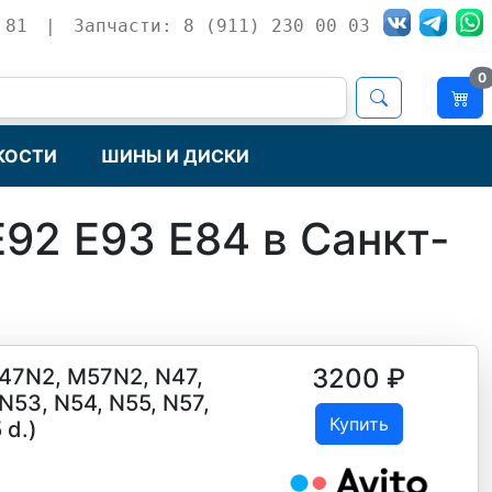
 81
|
Запчасти: 8 (911) 230 00 03
0
КОСТИ
ШИНЫ И ДИСКИ
92 E93 E84 в Санкт-
3200
₽
47N2, M57N2, N47,
N53, N54, N55, N57,
Купить
 d.)