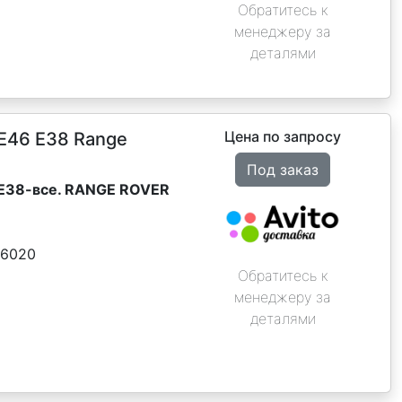
Обратитесь к
менеджеру за
деталями
Цена по запросу
Е46 Е38 Range
Под заказ
, Е38-все. RANGE ROVER
06020
Обратитесь к
менеджеру за
деталями