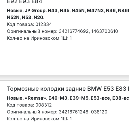
Е92 E93 Е84
Новые, JP Group. N43, N45, N45N, M47N2, N46, N46N
N52N, N53, N20.
Код товара:
012334
Оригинальный номер:
34216774692, 1463700610
Кол-во на Ириновском 1Ш:
1
Тормозные колодки задние BMW Е53 Е83 
Новые. «Remsa». Е46-М3, Е39-М5, Е53-все, Е38-вс
Код товара:
008312
Оригинальный номер:
34216761248, 038120
Кол-во на Ириновском 1Ш:
1