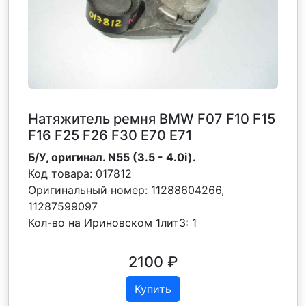
Натяжитель ремня BMW F07 F10 F15
F16 F25 F26 F30 Е70 Е71
Б/У, оригинал. N55 (3.5 - 4.0i).
Код товара:
017812
Оригинальный номер:
11288604266,
11287599097
Кол-во на Ириновском 1лит3:
1
2100
₽
Купить