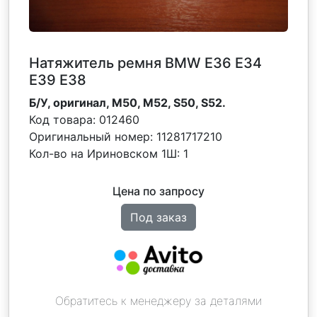
Натяжитель ремня BMW Е36 Е34
Е39 Е38
Б/У, оригинал, M50, M52, S50, S52.
Код товара:
012460
Оригинальный номер:
11281717210
Кол-во на Ириновском 1Ш:
1
Цена по запросу
Под заказ
Обратитесь к менеджеру за деталями