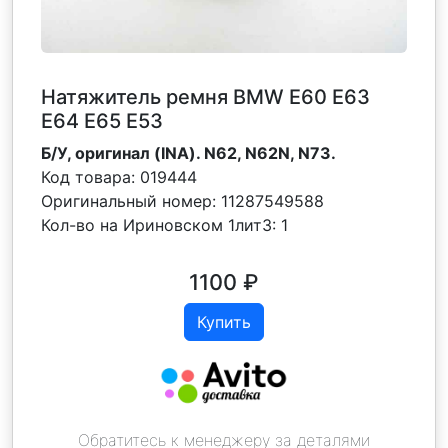
Натяжитель ремня BMW Е60 Е63
E64 Е65 Е53
Б/У, оригинал (INA). N62, N62N, N73.
Код товара:
019444
Оригинальный номер:
11287549588
Кол-во на Ириновском 1лит3:
1
1100
₽
Купить
Обратитесь к менеджеру за деталями