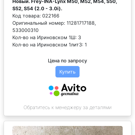
Новый. Frey-INA-Lynx M50, M52, M54, S50,
S52, S54 (2.0 - 3.0i).
Код товара:
022166
Оригинальный номер:
11281717188,
533000310
Кол-во на Ириновском 1Ш:
3
Кол-во на Ириновском 1лит3:
1
Цена по запросу
Купить
Обратитесь к менеджеру за деталями