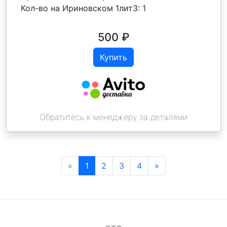
Кол-во на Ириновском 1лит3:
1
500
₽
Купить
Обратитесь к менеджеру за деталями
«
1
2
3
4
»