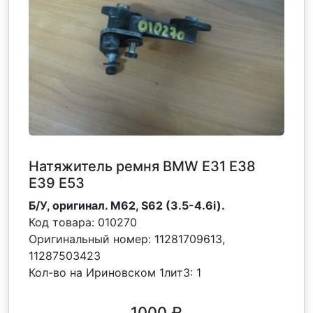
Натяжитель ремня BMW E31 E38
E39 E53
Б/У, оригинал. M62, S62 (3.5-4.6i).
Код товара:
010270
Оригинальный номер:
11281709613,
11287503423
Кол-во на Ириновском 1лит3:
1
1000
₽