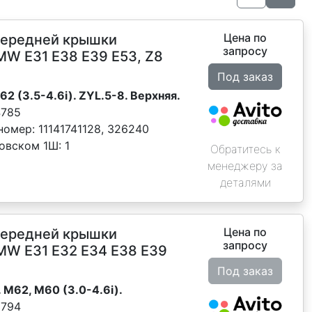
Цена по
передней крышки
запросу
MW E31 E38 E39 E53, Z8
Под заказ
M62 (3.5-4.6i). ZYL.5-8. Верхняя.
4785
номер:
11141741128, 326240
новском 1Ш:
1
Обратитесь к
менеджеру за
деталями
Цена по
передней крышки
запросу
MW E31 E32 E34 Е38 Е39
Под заказ
. M62, M60 (3.0-4.6i).
3794