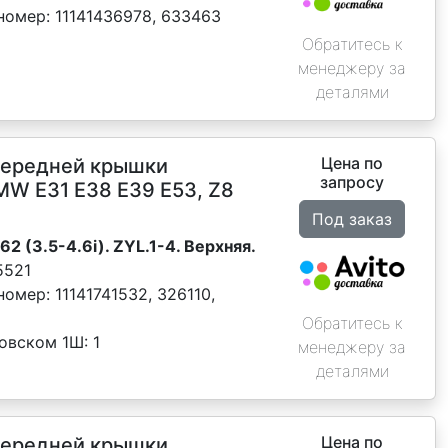
номер:
11141436978, 633463
Обратитесь к
менеджеру за
деталями
Цена по
передней крышки
запросу
MW E31 E38 E39 E53, Z8
Под заказ
M62 (3.5-4.6i). ZYL.1-4. Верхняя.
5521
номер:
11141741532, 326110,
Обратитесь к
новском 1Ш:
1
менеджеру за
деталями
Цена по
передней крышки