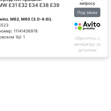
запросу
MW E31 E32 E34 Е38 Е39
Под заказ
einz. M62, M60 (3.0-4.6i).
5523
номер:
11141436978
новском 1Ш:
1
Обратитесь к
менеджеру за
деталями