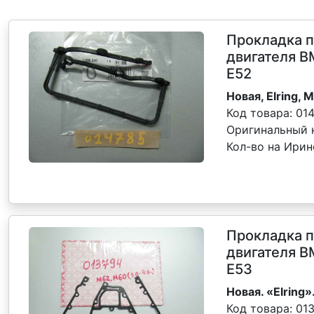
Прокладка 
двигателя B
E52
Новая, Elring, 
Код товара:
01
Оригинальный 
Кол-во на Ири
Прокладка 
двигателя B
Е53
Новая. «Elring»
Код товара:
01