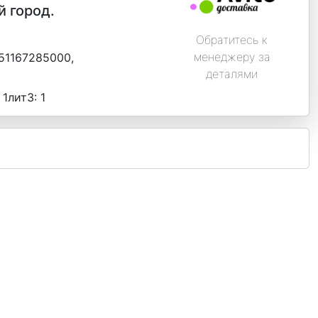
й город.
Обратитесь к
менеджеру за
51167285000,
деталями
 1лит3:
1