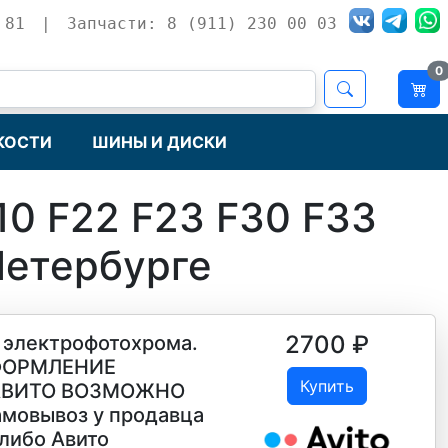
 81
|
Запчасти: 8 (911) 230 00 03
0
КОСТИ
ШИНЫ И ДИСКИ
10 F22 F23 F30 F33
Петербурге
2700
₽
з электрофотохрома.
ОФОРМЛЕНИЕ
Купить
 АВИТО ВОЗМОЖНО
мовывоз у продавца
 либо Авито