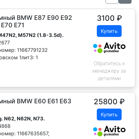
3100
₽
умный BMW E87 Е90 E92
 Е70 Е71
Купить
 M47N2, M57N2 (1.8-3.5d).
2677
номер:
11667791232
овском 1лит3:
1
Обратитесь к
менеджеру за
деталями
25800
₽
умный BMW E60 E61 E63
Купить
g. N62, N62N, N73.
4868
номер:
11667635657,