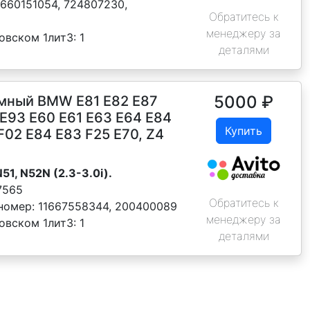
1660151054, 724807230,
Обратитесь к
менеджеру за
овском 1лит3:
1
деталями
5000
₽
умный BMW Е81 E82 E87
 E93 Е60 E61 E63 E64 Е84
Купить
F02 E84 E83 F25 E70, Z4
N51, N52N (2.3-3.0i).
7565
Обратитесь к
номер:
11667558344, 200400089
менеджеру за
овском 1лит3:
1
деталями