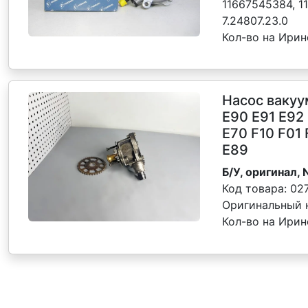
11667545384, 1
7.24807.23.0
Кол-во на Ирин
Насос ваку
Е90 E91 E92
Е70 F10 F01 
E89
Б/У, оригинал, 
Код товара:
02
Оригинальный 
Кол-во на Ирин