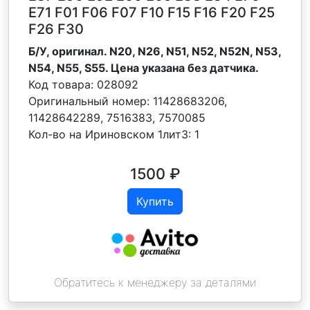
E71 F01 F06 F07 F10 F15 F16 F20 F25
F26 F30
Б/У, оригинал. N20, N26, N51, N52, N52N, N53,
N54, N55, S55. Цена указана без датчика.
Код товара:
028092
Оригинальный номер:
11428683206,
11428642289, 7516383, 7570085
Кол-во на Ириновском 1лит3:
1
1500
₽
Купить
Обратитесь к менеджеру за деталями