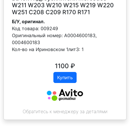
W211 W203 W210 W215 W219 W220
W251 C208 C209 R170 R171
Б/У, оригинал.
Код товара:
009249
Оригинальный номер:
A0004600183,
0004600183
Кол-во на Ириновском 1лит3:
1
1100
₽
Купить
Обратитесь к менеджеру за деталями